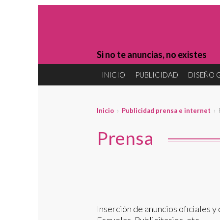
Si no te anuncias, no existes
INICIO
PUBLICIDAD
DISEÑO 
Inicio
›
Publicidad prensa e internet
› 
Prensa
Inserción de anuncios oficiales y